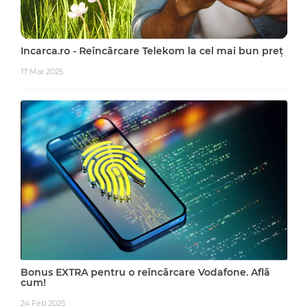
Incarca.ro - Reîncărcare Telekom la cel mai bun preț
17 Mar 2025
Bonus EXTRA pentru o reîncărcare Vodafone. Află
cum!
24 Feb 2025